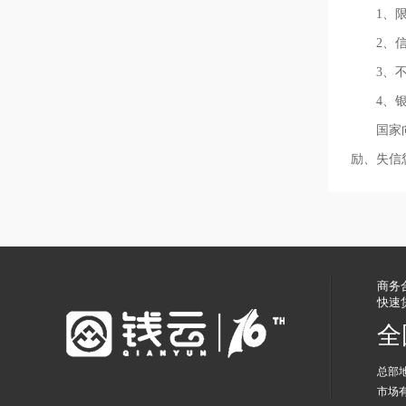
1、限制
2、信用
3、不得
4、银行
国家向老
励、失信
商务
快速
全
总部
市场