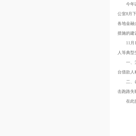
今年以来
公室8月
各地金融
措施的建
11月1
人等典型
一、无论
台借款人
二、各网
击跑路失
在此提醒