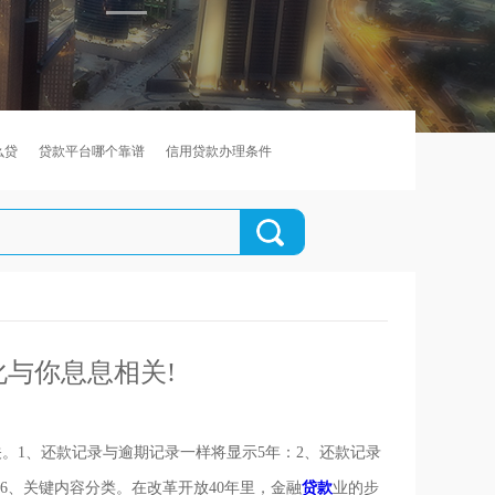
么贷
贷款平台哪个靠谱
信用贷款办理条件
化与你息息相关!
。1、还款记录与逾期记录一样将显示5年：2、还款记录
6、关键内容分类。在改革开放40年里，金融
贷款
业的步