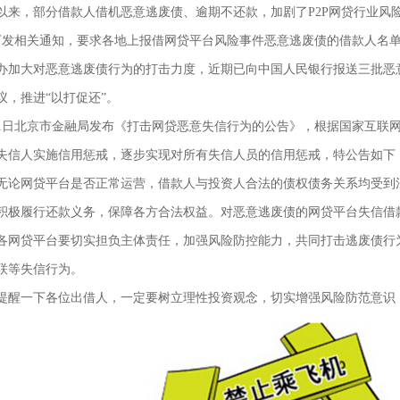
，部分借款人借机恶意逃废债、逾期不还款，加剧了P2P网贷行业风
下发相关通知，要求各地上报借网贷平台风险事件恶意逃废债的借款人名单
办加大对恶意逃废债行为的打击力度，近期已向中国人民银行报送三批恶
议，推进“以打促还”。
日北京市金融局发布《打击网贷恶意失信行为的公告》，根据国家互联网
失信人实施信用惩戒，逐步实现对所有失信人员的信用惩戒，特公告如下
网贷平台是否正常运营，借款人与投资人合法的债权债务关系均受到法
积极履行还款义务，保障各方合法权益。对恶意逃废债的网贷平台失信借
贷平台要切实担负主体责任，加强风险防控能力，共同打击逃废债行为
联等失信行为。
一下各位出借人，一定要树立理性投资观念，切实增强风险防范意识，