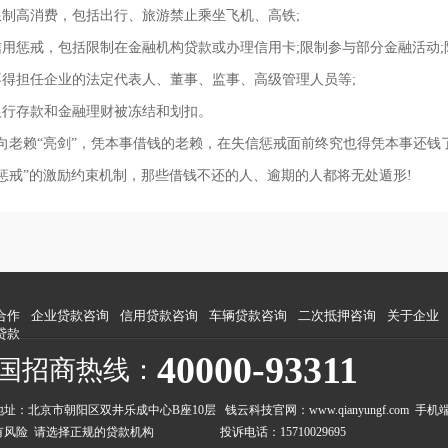
高消费，包括出行、旅游禁止乘坐飞机、高铁;
惩戒，包括限制在金融机构贷款或办理信用卡;限制参与部分金融活动;
担任企业的法定代表人、董事、监事、高级管理人员等;
存款和金融理财被冻结和划扣。
赖“亮剑”，凭本事借钱的老赖，在失信惩戒面前终究也得凭本事还钱了
惩戒”的激励约束机制，那些借钱不还的人、逾期的人都将无处遁形!
合作
企业贷款咨询
信用贷款咨询
车辆贷款咨询
二次抵押咨询
关于企业
贷款
40000-93311
国招商热线：
地址：北京市朝阳区双井乐成中心B座10层 钱云科技官网：
www.qianyungf.com
手机
有风险 请选择正规的贷款机构 投诉电话：15710029695