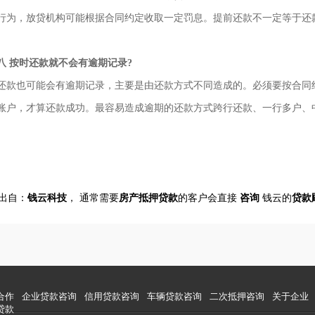
行为，放贷机构可能根据合同约定收取一定罚息。提前还款不一定等于还
按时还款就不会有逾期记录?
也可能会有逾期记录，主要是由还款方式不同造成的。必须要按合同约
账户，才算还款成功。最容易造成逾期的还款方式跨行还款、一行多户、
出自：
钱云科技
， 通常需要
房产抵押
贷
款
的客户会直接
咨询
钱云的
贷款
合作
企业贷款咨询
信用贷款咨询
车辆贷款咨询
二次抵押咨询
关于企业
贷款