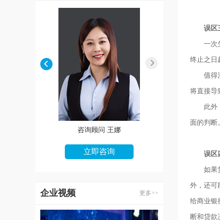
误区三
一次失信
终止之日
值得注意
将直接导
此外，正
面的判断
咨询顾问 张华
咨询顾问 王娜
立即咨询
立即咨询
误区四
如果贷款
外，还可
企业视频
更多>>
给商业银
断和贷款