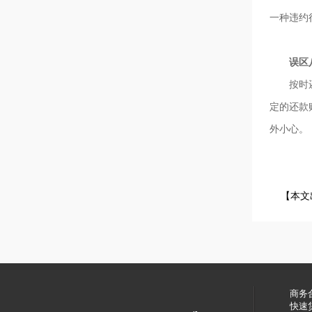
一种违约
误区八 
按时还款
定的还款
外小心。
【本文
商务
快速