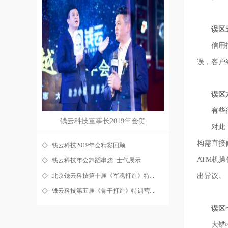
误区五 
信用报告
误，客户
误区六 
有些征信
钱云科技董事长2019年会贺
对此，央
构需直接
钱云科技2019年会精彩回顾
ATM机
钱云科技年会舞蹈串烧+士气展示
北京钱云科技第十届《军魂打造》特...
出异议。
钱云科技第五届《骨干打造》特训营...
误区七 
大错特错