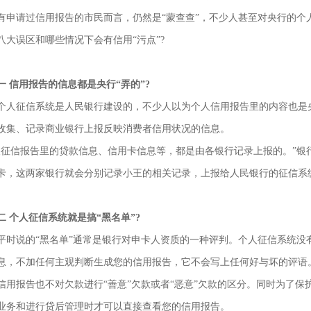
有申请过信用报告的市民而言，仍然是“蒙查查”，不少人甚至对央行的个
八大误区和哪些情况下会有信用“污点”?
一 信用报告的信息都是央行“弄的”?
征信系统是人民银行建设的，不少人以为个人信用报告里的内容也是央
收集、记录商业银行上报反映消费者信用状况的信息。
信报告里的贷款信息、信用卡信息等，都是由各银行记录上报的。”银行
卡，这两家银行就会分别记录小王的相关记录，上报给人民银行的征信系
二 个人征信系统就是搞“黑名单”?
说的“黑名单”通常是银行对申卡人资质的一种评判。个人征信系统没有
息，不加任何主观判断生成您的信用报告，它不会写上任何好与坏的评语
报告也不对欠款进行“善意”欠款或者“恶意”欠款的区分。同时为了保
业务和进行贷后管理时才可以直接查看您的信用报告。