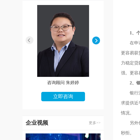
1、
在申请贷
更容易获
力稳定贷
强。更容
咨询顾问 朱婷婷
咨询顾问 张华
2、银
银行流水
立即咨询
立即咨询
求提供近
情况。
企业视频
更多>>
另外你的
秒拒。