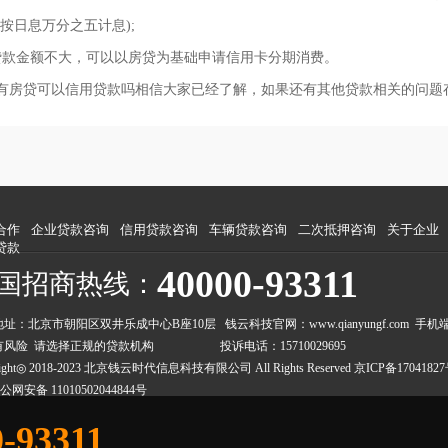
(按日息万分之五计息);
金额不大，可以以房贷为基础申请信用卡分期消费。
贷可以信用贷款吗相信大家已经了解，如果还有其他贷款相关的问题存
合作
企业贷款咨询
信用贷款咨询
车辆贷款咨询
二次抵押咨询
关于企业
贷款
40000-93311
国招商热线：
地址：北京市朝阳区双井乐成中心B座10层 钱云科技官网：
www.qianyungf.com
手机
有风险 请选择正规的贷款机构 投诉电话：15710029695
right◎ 2018-2023 北京钱云时代信息科技有限公司 All Rights Reserved
京ICP备1704182
公网安备 11010502044844号
0-93311