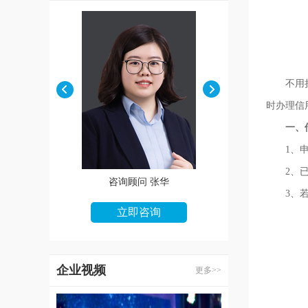
不用担心
时办理信
一、
1、申请
2、已有
询顾问 朱婷婷
咨询顾问 张华
咨询顾问 王娜
3、若信
立即咨询
立即咨询
立即咨询
企业视频
更多>>