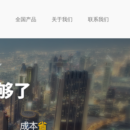
全国产品
关于我们
联系我们