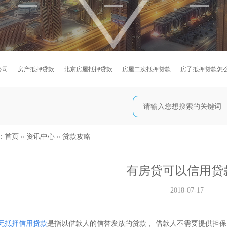
公司
房产抵押贷款
北京房屋抵押贷款
房屋二次抵押贷款
房子抵押贷款怎
：
首页
»
资讯中心
»
贷款攻略
有房贷可以信用贷
2018-07-17
无抵押信用贷款
是指以借款人的信誉发放的贷款， 借款人不需要提供担