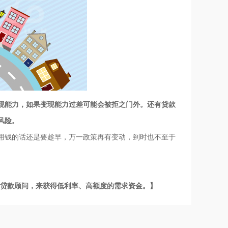
现能力，如果变现能力过差可能会被拒之门外。还有贷款
风险。
钱的话还是要趁早，万一政策再有变动，到时也不至于
的贷款顾问，来获得低利率、高额度的需求资金。】