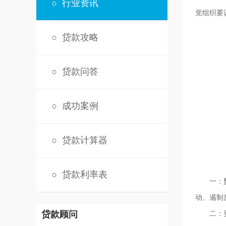
○
行业资讯
党组织要
○
贷款攻略
○
贷款问答
○
成功案例
○
贷款计算器
○
贷款利率表
一：
动、遏制
贷款顾问
二：更好