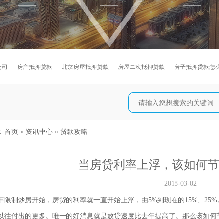
公司
房产抵押贷款
北京房屋抵押贷款
房屋二次抵押贷款
房子抵押贷款怎
：
首页
»
资讯中心
»
贷款攻略
当房贷利率上浮，该如何节
2018-03-02
制炒房开始，房贷的利率就一直开始上浮，由5%到现在的15%、25
以往付出的更多。唯一的好消息就是放贷速度比去年提高了。那么该如何