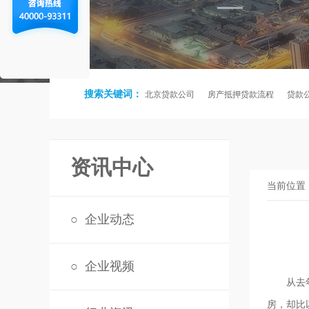
搜索关键词：
北京贷款公司
房产抵押贷款流程
贷款
资讯中心
当前位置
○
企业动态
○
企业视频
从去年限
房，却比