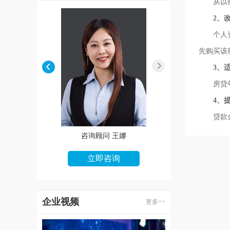
从以得数
2、
个人资质
先购买该
3、适
房贷年限
4、提
贷款金额
咨询顾问 张华
咨询顾问 王娜
立即咨询
立即咨询
企业视频
更多>>