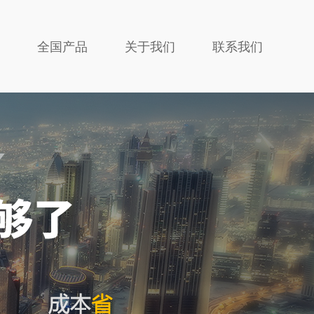
全国产品
关于我们
联系我们