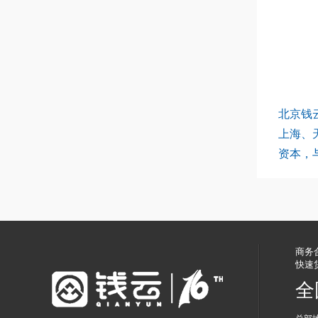
北京钱
上海、
资本，
商务
快速
全