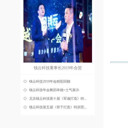
钱云科技董事长2019年会贺
钱云科技2019年会精彩回顾
钱云科技年会舞蹈串烧+士气展示
北京钱云科技第十届《军魂打造》特...
钱云科技第五届《骨干打造》特训营...