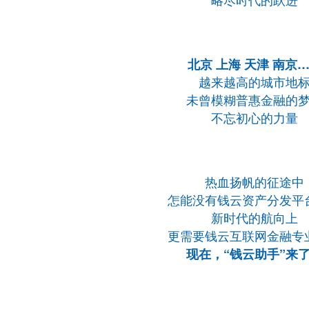
北京 上海 天津 南京
越来越高的城市地
未曾模糊普惠金融的
不忘初心的力量
热血扬帆的征途中
怎能没有钱云资产分发平
新时代的航向上
更需要钱云互联网金融专
现在，“钱云助手”来