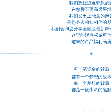
我们想让追逐梦想的
在您脚下更高远平
我们发出正能量的声
是您身边相知相伴的
我们会和您分享金融业最新鲜
这里的观点权威可
这里的产品福利满
每一笔资金的背后
都有一个梦想的故
每一个梦想的背后
都是一段生命的笔