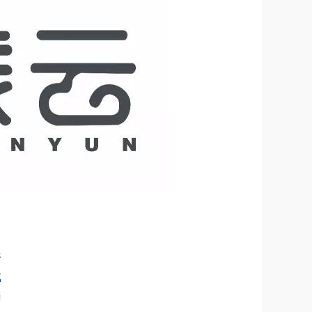
行
伐
桑