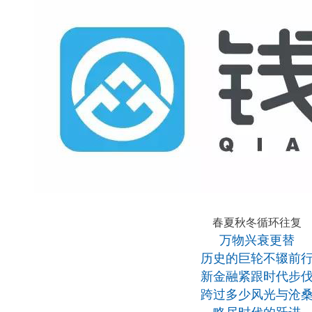
春夏秋冬循环往复
万物兴衰更替
历史的巨轮不辍前
新金融紧跟时代步
跨过多少风光与沧
略尽时代的跃进