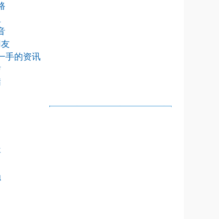
路
坦
音
朋友
一手的资讯
信
满
事
触