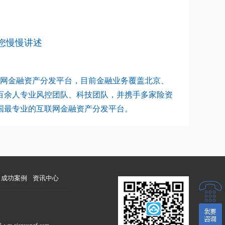
为您慢慢讲述
联网金融资产分发平台，目前金融业务覆盖北京、
百余人专业风控团队、科技团队，并携手多家险资
国最专业的互联网金融资产分发平台。
成功案例
资讯中心