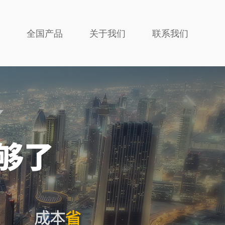
全国产品
关于我们
联系我们