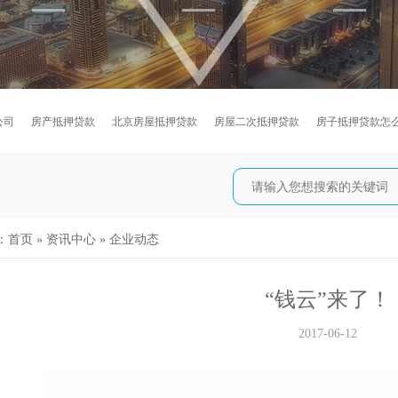
公司
房产抵押贷款
北京房屋抵押贷款
房屋二次抵押贷款
房子抵押贷款怎
：
首页
»
资讯中心
»
企业动态
“钱云”来了！
2017-06-12