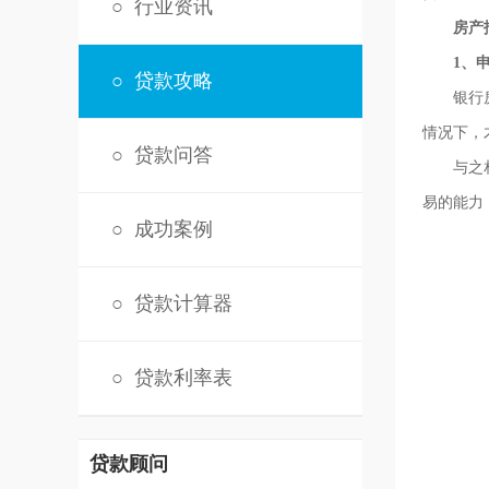
○
行业资讯
房产
1、
○
贷款攻略
银行房产
情况下，
○
贷款问答
与之相反
易的能力
○
成功案例
○
贷款计算器
○
贷款利率表
贷款顾问