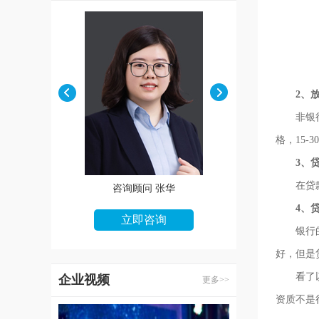
2、
非银行金
格，15-
3、
在贷款额
咨询顾问 张华
咨询顾问 王娜
4、
立即咨询
立即咨询
银行的贷
好，但是
看了以上
企业视频
更多>>
资质不是