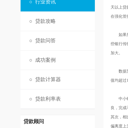
○
行业资讯
天以上贷
在强化管
○
贷款攻略
如果所有
○
贷款问答
些银行传
加大。
○
成功案例
数据显示
○
贷款计算器
值均超过13
○
贷款利率表
中小银行
良，完成
其次，相
贷款顾问
偏离度上