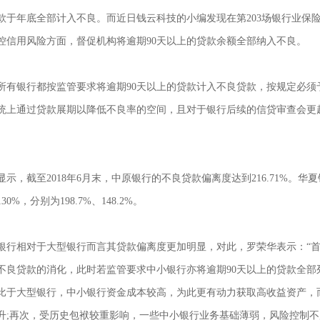
款于年底全部计入不良。而近日钱云科技的小编发现在第203场银行业保险
控信用风险方面，督促机构将逾期90天以上的贷款余额全部纳入不良。
银行都按监管要求将逾期90天以上的贷款计入不良贷款，按规定必须
统上通过贷款展期以降低不良率的空间，且对于银行后续的信贷审查会更
，截至2018年6月末，中原银行的不良贷款偏离度达到216.71%。华
0%，分别为198.7%、148.2%。
相对于大型银行而言其贷款偏离度更加明显，对此，罗荣华表示：“首先
不良贷款的消化，此时若监管要求中小银行亦将逾期90天以上的贷款全部
比于大型银行，中小银行资金成本较高，为此更有动力获取高收益资产，
升;再次，受历史包袱较重影响，一些中小银行业务基础薄弱，风险控制