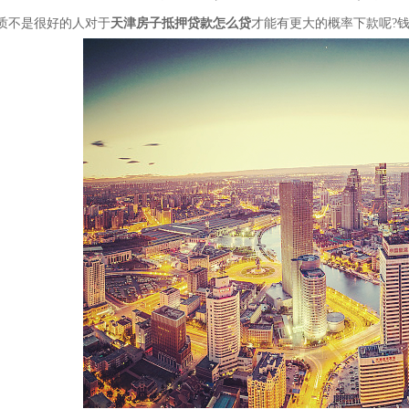
质不是很好的人对于
天津房子抵押贷款怎么贷
才能有更大的概率下款呢?