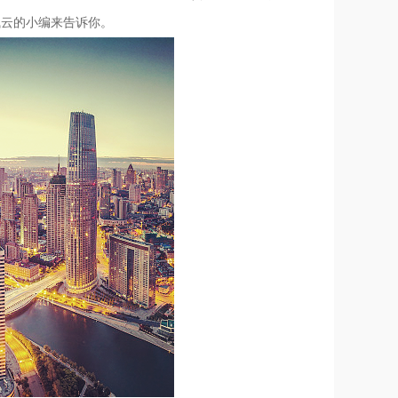
钱云的小编来告诉你。